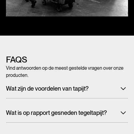
FAQS
Vind antwoorden op de meest gestelde vragen over onze
producten.
Wat zijn de voordelen van tapijt?
Met tegeltapijt, breed tapijt en karpetten voeg je in een
handomdraai warmte, sfeer en creativiteit toe aan ieder
Wat is op rapport gesneden tegeltapijt?
interieur. Maar tapijt is niet alleen mooi en zacht, het heeft
ook een geluiddempende werking.
Lees alles over de
Tapijttegels worden doorgaans willekeurig uit een groter
voordelen van tapijt
patroon gesneden. Hierdoor wordt het dessin afgekapt bij