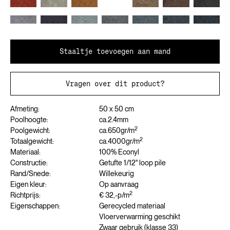
Staaltje toevoegen aan mand
Vragen over dit product?
Afmeting:
50 x 50 cm
Poolhoogte:
ca.
2.4
mm
2
Poolgewicht:
ca.
650
gr/m
2
Totaalgewicht:
ca.
4000
gr/m
Materiaal:
100% Econyl
Constructie:
Getufte 1/12" loop pile
Rand/Snede:
Willekeurig
Eigen kleur:
Op aanvraag
2
Richtprijs:
€ 32,-
p/m
Eigenschappen:
Gerecycled materiaal
Vloerverwarming geschikt
Zwaar gebruik (klasse 33)