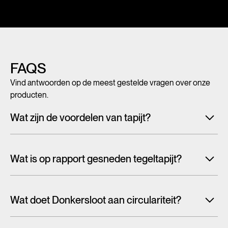
FAQS
Vind antwoorden op de meest gestelde vragen over onze
producten.
Wat zijn de voordelen van tapijt?
Met tegeltapijt, breed tapijt en karpetten voeg je in een
handomdraai warmte, sfeer en creativiteit toe aan ieder
Wat is op rapport gesneden tegeltapijt?
interieur. Maar tapijt is niet alleen mooi en zacht, het heeft
ook een geluiddempende werking.
Lees alles over de
Tapijttegels worden doorgaans willekeurig uit een groter
voordelen van tapijt
patroon gesneden. Hierdoor wordt het dessin afgekapt bij
Wat doet Donkersloot aan circulariteit?
de tegelrand en zul je vaak de tegelkaders zien in de vloer.
Bij het ene dessin valt dit meer op dan bij het ander en kan
Wanneer er over de circulaire economie wordt gesproken,