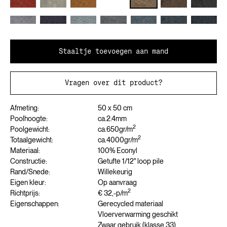
Staaltje toevoegen aan mand
Vragen over dit product?
Afmeting:
50 x 50 cm
Poolhoogte:
ca.
2.4
mm
2
Poolgewicht:
ca.
650
gr/m
2
Totaalgewicht:
ca.
4000
gr/m
Materiaal:
100% Econyl
Constructie:
Getufte 1/12" loop pile
Rand/Snede:
Willekeurig
Eigen kleur:
Op aanvraag
2
Richtprijs:
€ 32,-
p/m
Eigenschappen:
Gerecycled materiaal
Vloerverwarming geschikt
Zwaar gebruik (klasse 33)