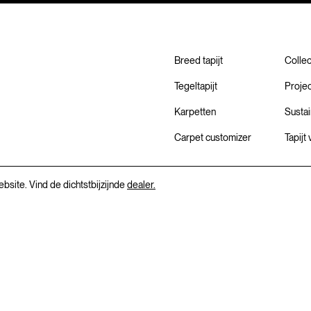
Breed tapijt
Colle
Tegeltapijt
Proje
Karpetten
Sustai
Carpet customizer
Tapijt
ebsite. Vind de dichtstbijzijnde
dealer.