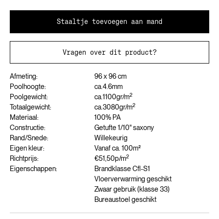
Staaltje toevoegen aan mand
Vragen over dit product?
Afmeting:
96 x 96 cm
Poolhoogte:
ca.
4.6
mm
2
Poolgewicht:
ca.
1100
gr/m
2
Totaalgewicht:
ca.
3080
gr/m
Materiaal:
100% PA
Constructie:
Getufte 1/10" saxony
Rand/Snede:
Willekeurig
Eigen kleur:
Vanaf ca. 100m²
2
Richtprijs:
€51,50
p/m
Eigenschappen:
Brandklasse Cfl-S1
Vloerverwarming geschikt
Zwaar gebruik (klasse 33)
Bureaustoel geschikt