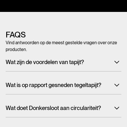
FAQS
Vind antwoorden op de meest gestelde vragen over onze
producten.
Wat zijn de voordelen van tapijt?
Met tegeltapijt, breed tapijt en karpetten voeg je in een
handomdraai warmte, sfeer en creativiteit toe aan ieder
Wat is op rapport gesneden tegeltapijt?
interieur. Maar tapijt is niet alleen mooi en zacht, het heeft
ook een geluiddempende werking.
Lees alles over de
Tapijttegels worden doorgaans willekeurig uit een groter
voordelen van tapijt
patroon gesneden. Hierdoor wordt het dessin afgekapt bij
Wat doet Donkersloot aan circulariteit?
de tegelrand en zul je vaak de tegelkaders zien in de vloer.
Bij het ene dessin valt dit meer op dan bij het ander en kan
Wanneer er over de circulaire economie wordt gesproken,
dit storend zijn.