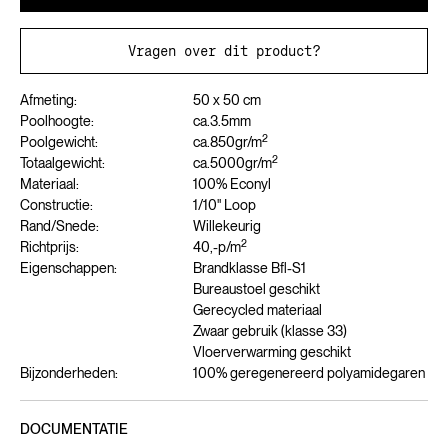
Vragen over dit product?
Afmeting:
50 x 50 cm
Poolhoogte:
ca.
3.5
mm
2
Poolgewicht:
ca.
850
gr/m
2
Totaalgewicht:
ca.
5000
gr/m
Materiaal:
100% Econyl
Constructie:
1/10" Loop
Rand/Snede:
Willekeurig
2
Richtprijs:
40,-
p/m
Eigenschappen:
Brandklasse Bfl-S1
Bureaustoel geschikt
Gerecycled materiaal
Zwaar gebruik (klasse 33)
Vloerverwarming geschikt
Bijzonderheden:
100% geregenereerd polyamidegaren
DOCUMENTATIE