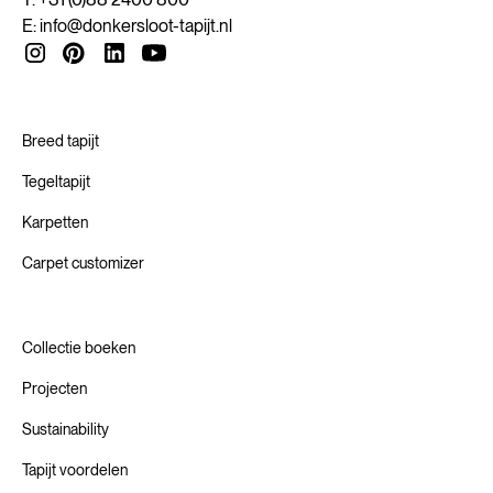
toekomst.
manier.
ambacht van onschatbare waarde. Daarbij dagen we onze
E:
info@donkersloot-tapijt.nl
partners uit om hun vakmanschap te combineren met
nieuwe materialen, productiemethoden en technologieën.
Zo helpen we onze waardeketen om te innoveren naar een
Circulaire Economie.
Breed tapijt
Tegeltapijt
Karpetten
Carpet customizer
Collectie boeken
Projecten
Sustainability
Tapijt voordelen