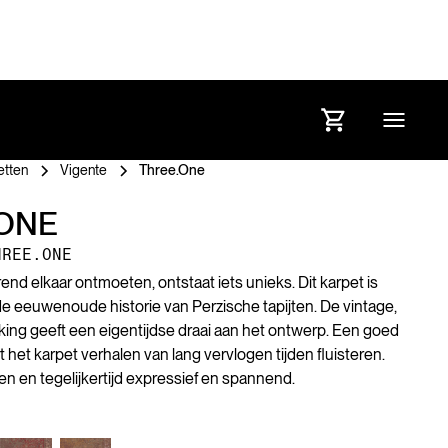
etten
Vigente
Three.One
ONE
HREE.ONE
rend elkaar ontmoeten, ontstaat iets unieks. Dit karpet is
de eeuwenoude historie van Perzische tapijten. De vintage,
king geeft een eigentijdse draai aan het ontwerp. Een goed
 het karpet verhalen van lang vervlogen tijden fluisteren.
en en tegelijkertijd expressief en spannend.