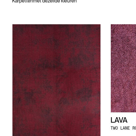
Karpetten
met dezelfde kleuren
LAVA
TWO LANE R