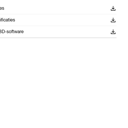
es
ficaties
3D-software