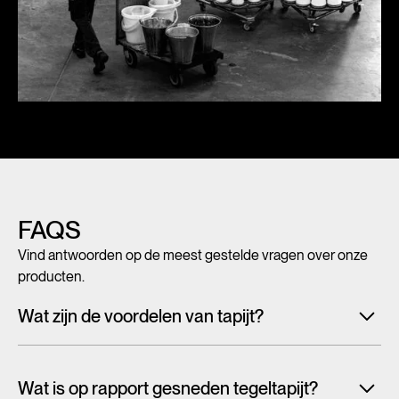
FAQS
Vind antwoorden op de meest gestelde vragen over onze
producten.
Wat zijn de voordelen van tapijt?
Met tegeltapijt, breed tapijt en karpetten voeg je in een
handomdraai warmte, sfeer en creativiteit toe aan ieder
Wat is op rapport gesneden tegeltapijt?
interieur. Maar tapijt is niet alleen mooi en zacht, het heeft