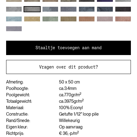
Staaltje toevoegen aan mand
Vragen over dit product?
Afmeting:
50 x 50 cm
Poolhoogte:
ca.
3.4
mm
2
Poolgewicht:
ca.
770
gr/m
2
Totaalgewicht:
ca.
3975
gr/m
Materiaal:
100% Econyl
Constructie:
Getufte 1/12" loop pile
Rand/Snede:
Willekeurig
Eigen kleur:
Op aanvraag
2
Richtprijs:
€ 36,-
p/m