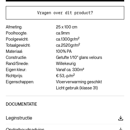
Vragen over dit product?
Afmeting:
25 x 100 cm
Poolhoogte:
ca.
9
mm
2
Poolgewicht:
ca.
1300
gr/m
2
Totaalgewicht:
ca.
2520
gr/m
Materiaal:
100% PA
Constructie:
Getufte 1/10" glans velours
Rand/Snede:
Willekeurig
Eigen kleur:
Vanaf ca. 330m²
2
Richtprijs:
€ 53,-
p/m
Eigenschappen:
Vloerverwarming geschikt
Licht gebruik (klasse 31)
DOCUMENTATIE
Leginstructie
Onderhoudsadvies