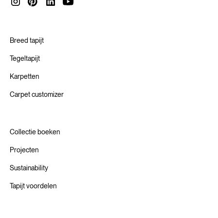
nieuwe materialen, productiemethoden en technologieën.
Zo helpen we onze waardeketen om te innoveren naar een
Circulaire Economie.
Breed tapijt
Tegeltapijt
Karpetten
Carpet customizer
Collectie boeken
Projecten
Sustainability
Tapijt voordelen