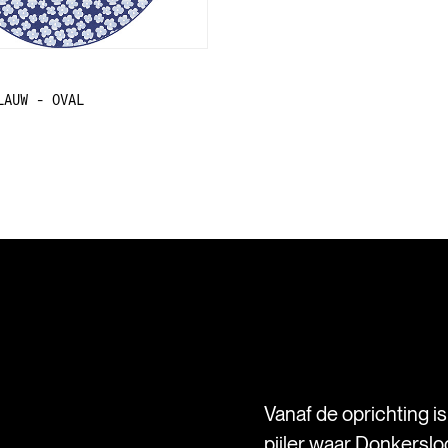
LAUW - OVAL
Vanaf de oprichting i
pijler waar Donkersloo