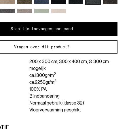
Staaltje toevoegen aan mand
Vragen over dit product?
200 x 300 cm, 300 x 400 cm, Ø 300 cm
mogelijk
2
ca.
1300
gr/m
2
ca.
2250
gr/m
100% PA
Blindbandering
Normaal gebruik (klasse 32)
Vloerverwarming geschikt
TIE