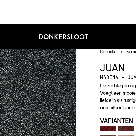
Collectie
Karp
JUAN
MADINA - JU
De zachte glansga
Voegt een mooie l
liefde in als rust
een uiteenlopend 
VARIANTEN