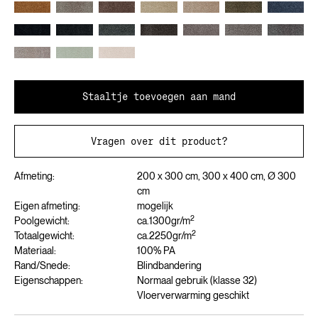
Staaltje toevoegen aan mand
Vragen over dit product?
Afmeting:
200 x 300 cm, 300 x 400 cm, Ø 300
cm
Eigen afmeting:
mogelijk
2
Poolgewicht:
ca.
1300
gr/m
2
Totaalgewicht:
ca.
2250
gr/m
Materiaal:
100% PA
Rand/Snede:
Blindbandering
Eigenschappen:
Normaal gebruik (klasse 32)
Vloerverwarming geschikt