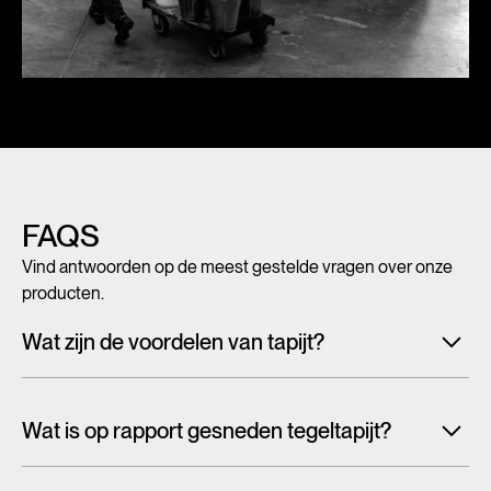
FAQS
Vind antwoorden op de meest gestelde vragen over onze
producten.
Wat zijn de voordelen van tapijt?
Met tegeltapijt, breed tapijt en karpetten voeg je in een
handomdraai warmte, sfeer en creativiteit toe aan ieder
Wat is op rapport gesneden tegeltapijt?
interieur. Maar tapijt is niet alleen mooi en zacht, het heeft
ook een geluiddempende werking.
Lees alles over de
Tapijttegels worden doorgaans willekeurig uit een groter