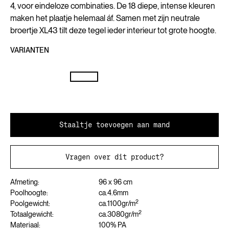
4, voor eindeloze combinaties. De 18 diepe, intense kleuren
maken het plaatje helemaal áf. Samen met zijn neutrale
broertje XL43 tilt deze tegel ieder interieur tot grote hoogte.
VARIANTEN
Staaltje toevoegen aan mand
Vragen over dit product?
Afmeting:
96 x 96 cm
Poolhoogte:
ca.
4.6
mm
2
Poolgewicht:
ca.
1100
gr/m
2
Totaalgewicht:
ca.
3080
gr/m
Materiaal:
100% PA