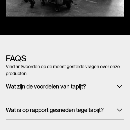
FAQS
Vind antwoorden op de meest gestelde vragen over onze
producten.
Wat zijn de voordelen van tapijt?
Met tegeltapijt, breed tapijt en karpetten voeg je in een
handomdraai warmte, sfeer en creativiteit toe aan ieder
Wat is op rapport gesneden tegeltapijt?
interieur. Maar tapijt is niet alleen mooi en zacht, het heeft
ook een geluiddempende werking.
Lees alles over de
Tapijttegels worden doorgaans willekeurig uit een groter
voordelen van tapijt
patroon gesneden. Hierdoor wordt het dessin afgekapt bij