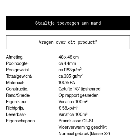
Staaltje toevoegen aan mand
Vragen over dit product?
Afmeting:
48 x 48 cm
Poolhoogte:
ca.
4.4
mm
2
Poolgewicht:
ca.
1183
gr/m
2
Totaalgewicht:
ca.
3351
gr/m
Materiaal:
100% PA
Constructie:
Getufte 1/8" tipsheared
Rand/Snede:
Op rapport gesneden
Eigen kleur:
Vanaf ca. 100m²
2
Richtprijs:
€ 58,-
p/m
Leverbaar:
Vanaf ca. 100m²
Eigenschappen:
Brandklasse Cfl-S1
Vloerverwarming geschikt
Normaal gebruik (klasse 32)