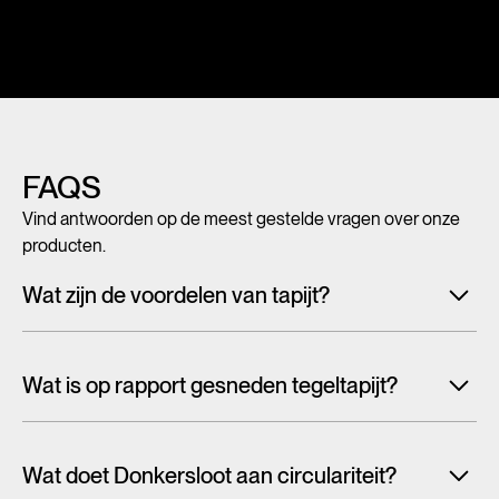
FAQS
Vind antwoorden op de meest gestelde vragen over onze
producten.
Wat zijn de voordelen van tapijt?
Met tegeltapijt, breed tapijt en karpetten voeg je in een
handomdraai warmte, sfeer en creativiteit toe aan ieder
Wat is op rapport gesneden tegeltapijt?
interieur. Maar tapijt is niet alleen mooi en zacht, het heeft
ook een geluiddempende werking.
Lees alles over de
Tapijttegels worden doorgaans willekeurig uit een groter
voordelen van tapijt
patroon gesneden. Hierdoor wordt het dessin afgekapt bij
Wat doet Donkersloot aan circulariteit?
de tegelrand en zul je vaak de tegelkaders zien in de vloer.