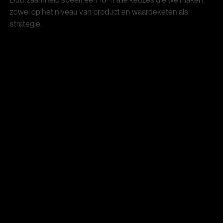
zowel op het niveau van product en waardeketen als
strategie.
INNOVATIE
We werken samen met onze ketenpartners om nieuwe
oplossingen te vinden zodat onze tapijten beter hergebruikt
en bovendien makkelijker uit elkaar gehaald kunnen
worden.