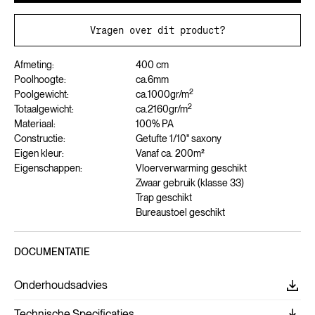
Vragen over dit product?
Afmeting:
400 cm
Poolhoogte:
ca.
6
mm
2
Poolgewicht:
ca.
1000
gr/m
2
Totaalgewicht:
ca.
2160
gr/m
Materiaal:
100% PA
Constructie:
Getufte 1/10" saxony
Eigen kleur:
Vanaf ca. 200m²
Eigenschappen:
Vloerverwarming geschikt
Zwaar gebruik (klasse 33)
Trap geschikt
Bureaustoel geschikt
DOCUMENTATIE
Onderhoudsadvies
Technische Specificaties