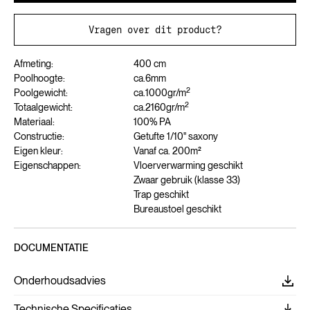
Vragen over dit product?
Afmeting:
400 cm
Poolhoogte:
ca.
6
mm
2
Poolgewicht:
ca.
1000
gr/m
2
Totaalgewicht:
ca.
2160
gr/m
Materiaal:
100% PA
Constructie:
Getufte 1/10" saxony
Eigen kleur:
Vanaf ca. 200m²
Eigenschappen:
Vloerverwarming geschikt
Zwaar gebruik (klasse 33)
Trap geschikt
Bureaustoel geschikt
DOCUMENTATIE
Onderhoudsadvies
Technische Specificaties