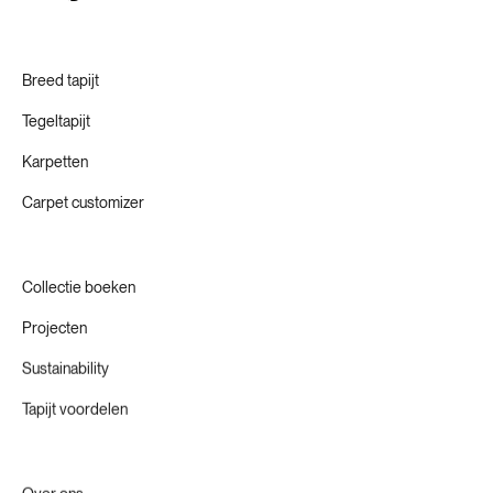
nieuwe materialen, productiemethoden en technologieën.
Zo helpen we onze waardeketen om te innoveren naar een
Circulaire Economie.
Breed tapijt
Tegeltapijt
Karpetten
Carpet customizer
Collectie boeken
Projecten
Sustainability
Tapijt voordelen
Over ons