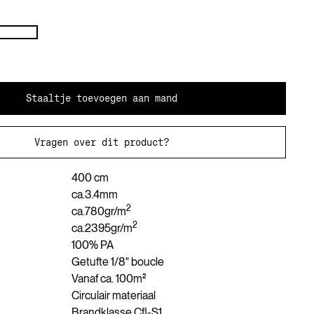
Staaltje toevoegen aan mand
Vragen over dit product?
400 cm
ca.
3.4
mm
2
ca.
780
gr/m
2
ca.
2395
gr/m
100% PA
Getufte 1/8" boucle
Vanaf ca. 100m²
Circulair materiaal
Brandklasse Cfl-S1