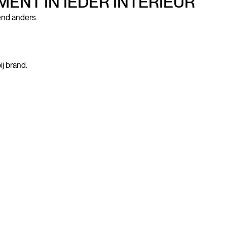
MENT IN IEDER INTERIEUR
end anders.
j brand.