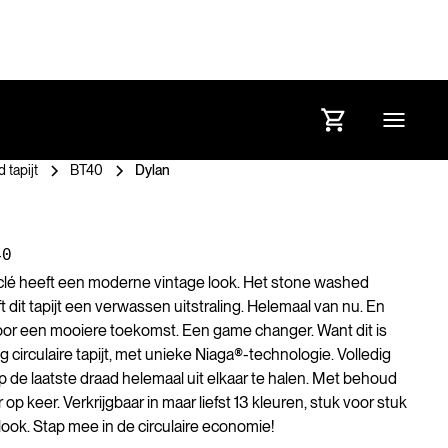
 tapijt
BT40
Dylan
40
lé heeft een moderne vintage look. Het stone washed
t dit tapijt een verwassen uitstraling. Helemaal van nu. En
or een mooiere toekomst. Een game changer. Want dit is
g circulaire tapijt, met unieke Niaga®-technologie. Volledig
op de laatste draad helemaal uit elkaar te halen. Met behoud
r op keer. Verkrijgbaar in maar liefst 13 kleuren, stuk voor stuk
ook. Stap mee in de circulaire economie!