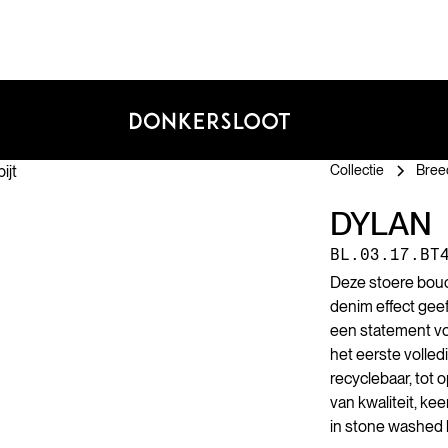
Collectie
Breed
DYLAN
BL.03.17.BT
Deze stoere bouc
denim effect geef
een statement vo
het eerste volledi
recyclebaar, tot 
van kwaliteit, kee
in stone washed l