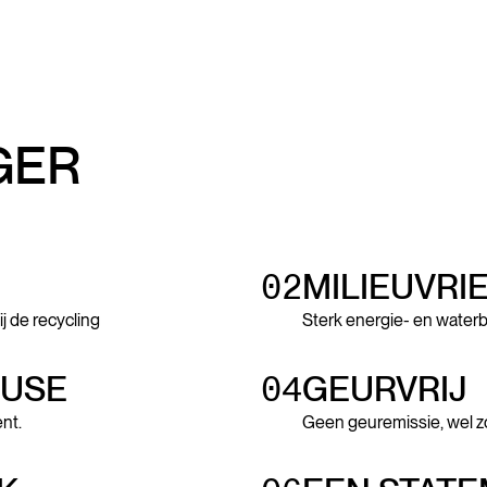
GER
02
MILIEUVRI
ij de recycling
Sterk energie- en wate
-USE
04
GEURVRIJ
nt.
Geen geuremissie, wel zo 