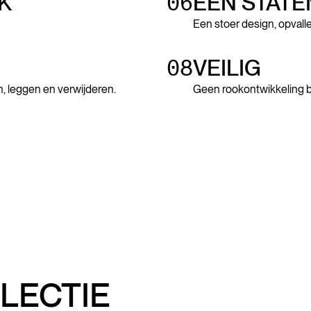
K
06
EEN STATE
Een stoer design, opvall
08
VEILIG
n, leggen en verwijderen.
Geen rookontwikkeling bi
LECTIE