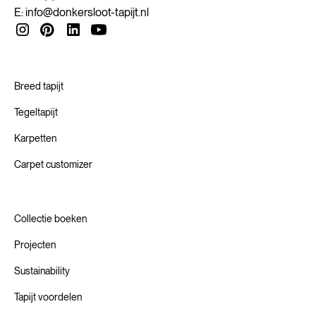
ambacht van onschatbare waarde. Daarbij dagen we onze
E:
info@donkersloot-tapijt.nl
partners uit om hun vakmanschap te combineren met
nieuwe materialen, productiemethoden en technologieën.
Zo helpen we onze waardeketen om te innoveren naar een
Circulaire Economie.
Breed tapijt
Tegeltapijt
Karpetten
Carpet customizer
Collectie boeken
Projecten
Sustainability
Tapijt voordelen