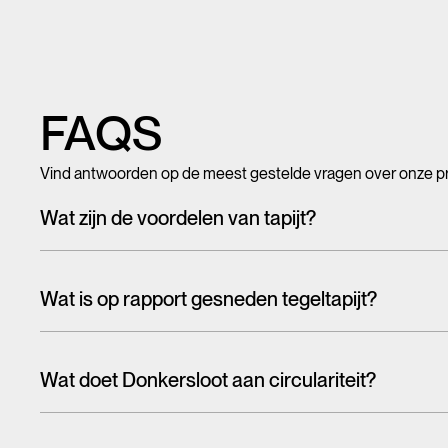
FAQS
Vind antwoorden op de meest gestelde vragen over onze p
Wat zijn de voordelen van tapijt?
Met tegeltapijt, breed tapijt en karpetten voeg je in een hando
mooi en zacht, het heeft ook een geluiddempende werking.
Wat is op rapport gesneden tegeltapijt?
Tapijttegels worden doorgaans willekeurig uit een groter pa
tegelkaders zien in de vloer. Bij het ene dessin valt dit meer 
Wat doet Donkersloot aan circulariteit?
Daarom hebben wij op rapport gesneden tegels. De dessins op 
Wanneer er over de circulaire economie wordt gesproken,
g
serie tegels loopt het dessin vrijwel naadloos over van de
tot circulariteit te komen en eco-design en hergebruik staan 