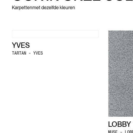
Karpetten
met dezelfde kleuren
YVES
TARTAN - YVES
LOBBY
MUSE - LOB