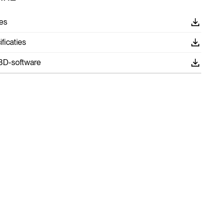
es
ficaties
3D-software