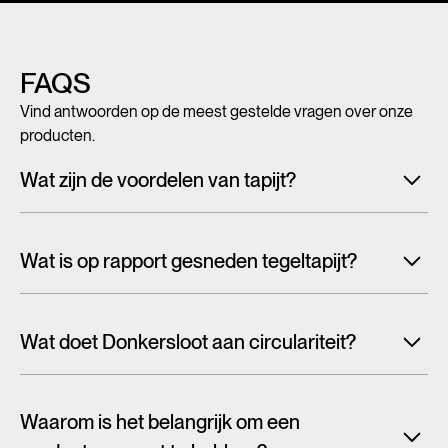
FAQS
Vind antwoorden op de meest gestelde vragen over onze
producten.
Wat zijn de voordelen van tapijt?
Met tegeltapijt, breed tapijt en karpetten voeg je in een
handomdraai warmte, sfeer en creativiteit toe aan ieder
Wat is op rapport gesneden tegeltapijt?
interieur. Maar tapijt is niet alleen mooi en zacht, het heeft
ook een geluiddempende werking.
Lees alles over de
Tapijttegels worden doorgaans willekeurig uit een groter
voordelen van tapijt
patroon gesneden. Hierdoor wordt het dessin afgekapt bij
Wat doet Donkersloot aan circulariteit?
de tegelrand en zul je vaak de tegelkaders zien in de vloer.
Bij het ene dessin valt dit meer op dan bij het ander en kan
Wanneer er over de circulaire economie wordt gesproken,
dit storend zijn.
gaat het veelal over recycling. Maar er zijn eigenlijk
Waarom is het belangrijk om een
verschillende soorten strategieën om tot circulariteit te
Daarom hebben wij op rapport gesneden tegels. De