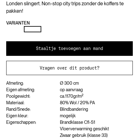
Londen slingert. Non-stop city trips zonder de koffers te
pakken!
VARIANTEN
Staaltje toevoegen aan mand
Vragen over dit product?
Afmeting:
Ø 300 cm
Eigen afmeting:
op aanvraag
2
Poolgewicht:
ca.
1170
gr/m
Materiaal:
80% Wol / 20% PA
Rand/Snede:
Blindbandering
Eigen kleur:
mogelijk
Eigenschappen:
Brandklasse Cfl-S1
Vloerverwarming geschikt
Zwaar gebruik (klasse 33)