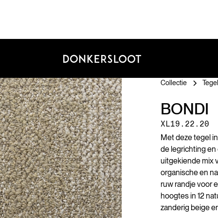
Collectie
Tegel
BONDI
XL19.22.20
Met deze tegel in 
de legrichting en 
uitgekiende mix v
organische en na
ruw randje voor e
hoogtes in 12 natu
zanderig beige en 