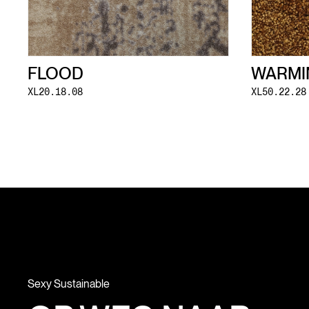
FLOOD
WARMI
XL20.18.08
XL50.22.28
Sexy Sustainable