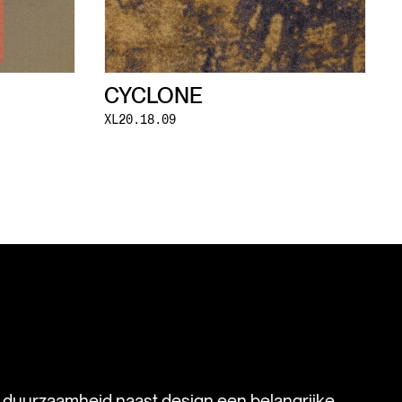
CYCLONE
XL20.18.09
s duurzaamheid naast design een belangrijke