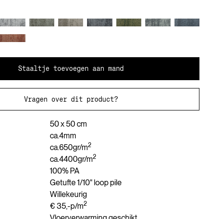
Staaltje toevoegen aan mand
Vragen over dit product?
50 x 50 cm
ca.
4
mm
2
ca.
650
gr/m
2
ca.
4400
gr/m
100% PA
Getufte 1/10" loop pile
Willekeurig
2
€ 35,-
p/m
Vloerverwarming geschikt