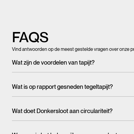
FAQS
Vind antwoorden op de meest gestelde vragen over onze p
Wat zijn de voordelen van tapijt?
Met tegeltapijt, breed tapijt en karpetten voeg je in een hando
mooi en zacht, het heeft ook een geluiddempende werking.
Wat is op rapport gesneden tegeltapijt?
Tapijttegels worden doorgaans willekeurig uit een groter pa
tegelkaders zien in de vloer. Bij het ene dessin valt dit meer 
Wat doet Donkersloot aan circulariteit?
Daarom hebben wij op rapport gesneden tegels. De dessins op 
Wanneer er over de circulaire economie wordt gesproken,
g
serie tegels loopt het dessin vrijwel naadloos over van de
tot circulariteit te komen en eco-design en hergebruik staan 