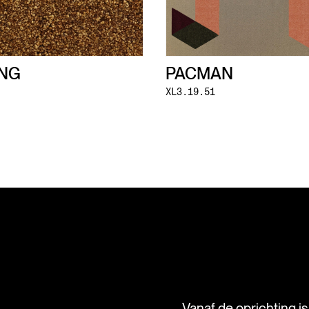
NG
PACMAN
XL3.19.51
Vanaf de oprichting i