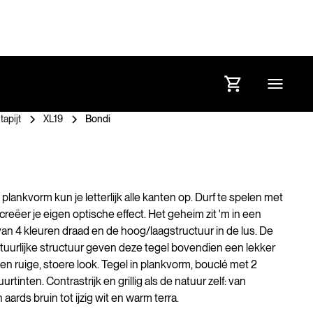
tapijt
XL19
Bondi
plankvorm kun je letterlijk alle kanten op. Durf te spelen met
creëer je eigen optische effect. Het geheim zit 'm in een
an 4 kleuren draad en de hoog/laagstructuur in de lus. De
tuurlijke structuur geven deze tegel bovendien een lekker
en ruige, stoere look. Tegel in plankvorm, bouclé met 2
urtinten. Contrastrijk en grillig als de natuur zelf: van
aards bruin tot ijzig wit en warm terra.