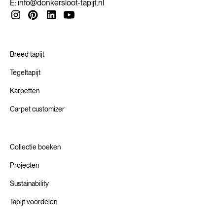
E:
info@donkersloot-tapijt.nl
partners uit om hun vakmanschap te combineren met
nieuwe materialen, productiemethoden en technologieën.
Zo helpen we onze waardeketen om te innoveren naar een
Circulaire Economie.
Breed tapijt
Tegeltapijt
Karpetten
Carpet customizer
Collectie boeken
Projecten
Sustainability
Tapijt voordelen