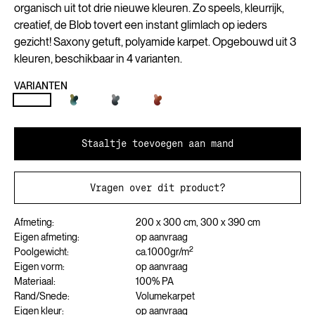
organisch uit tot drie nieuwe kleuren. Zo speels, kleurrijk,
creatief, de Blob tovert een instant glimlach op ieders
gezicht! Saxony getuft, polyamide karpet. Opgebouwd uit 3
kleuren, beschikbaar in 4 varianten.
VARIANTEN
Staaltje toevoegen aan mand
Vragen over dit product?
Afmeting:
200 x 300 cm, 300 x 390 cm
Eigen afmeting:
op aanvraag
2
Poolgewicht:
ca.
1000
gr/m
Eigen vorm:
op aanvraag
Materiaal:
100% PA
Rand/Snede:
Volumekarpet
Eigen kleur:
op aanvraag