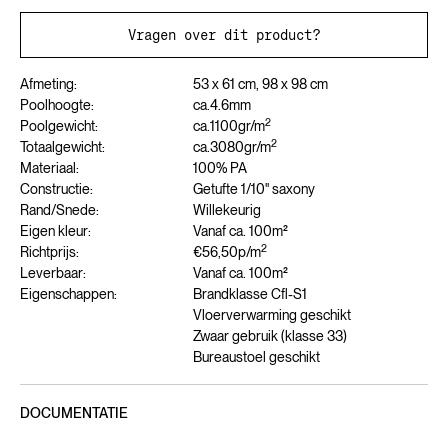
Vragen over dit product?
Afmeting:
53 x 61 cm, 98 x 98 cm
Poolhoogte:
ca.
4.6
mm
2
Poolgewicht:
ca.
1100
gr/m
2
Totaalgewicht:
ca.
3080
gr/m
Materiaal:
100% PA
Constructie:
Getufte 1/10" saxony
Rand/Snede:
Willekeurig
Eigen kleur:
Vanaf ca. 100m²
2
Richtprijs:
€56,50
p/m
Leverbaar:
Vanaf ca. 100m²
Eigenschappen:
Brandklasse Cfl-S1
Vloerverwarming geschikt
Zwaar gebruik (klasse 33)
Bureaustoel geschikt
DOCUMENTATIE