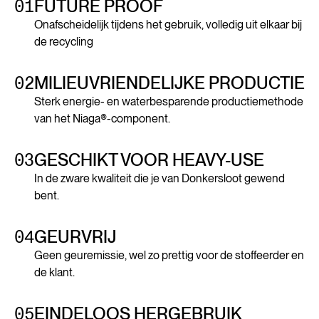
01
FUTURE PROOF
Onafscheidelijk tijdens het gebruik, volledig uit elkaar bij
de recycling
02
MILIEUVRIENDELIJKE PRODUCTIE
Sterk energie- en waterbesparende productiemethode
van het Niaga®-component.
03
GESCHIKT VOOR HEAVY-USE
In de zware kwaliteit die je van Donkersloot gewend
bent.
04
GEURVRIJ
Geen geuremissie, wel zo prettig voor de stoffeerder en
de klant.
05
EINDELOOS HERGEBRUIK