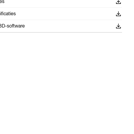
es
ficaties
3D-software