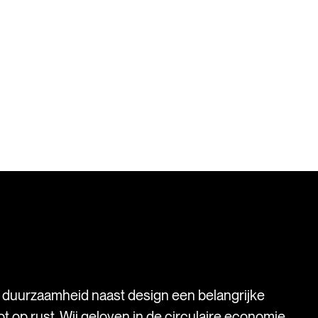
s duurzaamheid naast design een belangrijke
t op rust. Wij geloven in de circulaire economie.