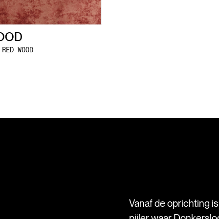
OOD
 RED WOOD
Vanaf de oprichting i
pijler waar Donkersloo