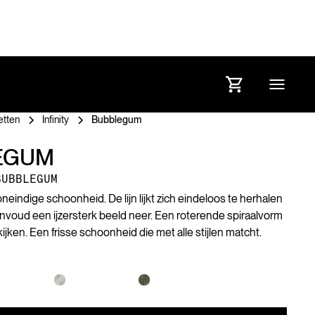
etten
Infinity
Bubblegum
EGUM
BUBBLEGUM
eindige schoonheid. De lijn lijkt zich eindeloos te herhalen
 eenvoud een ijzersterk beeld neer. Een roterende spiraalvorm
t kijken. Een frisse schoonheid die met alle stijlen matcht.