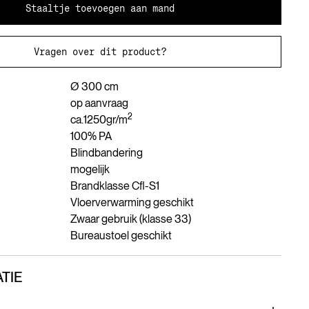
Staaltje toevoegen aan mand
Vragen over dit product?
Ø 300 cm
op aanvraag
2
ca.
1250
gr/m
100% PA
Blindbandering
mogelijk
Brandklasse Cfl-S1
Vloerverwarming geschikt
Zwaar gebruik (klasse 33)
Bureaustoel geschikt
TIE