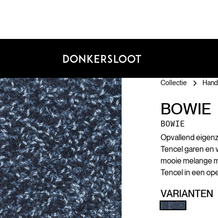
Collectie
Hand
BOWIE
BOWIE
Opvallend eigenzi
Tencel garen en w
mooie melange me
Tencel in een ope
VARIANTEN